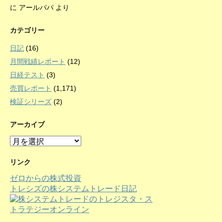
に
アールパパ
より
カテゴリー
日記
(16)
月間戦績レポート
(12)
日経テスト
(3)
売買レポート
(1,171)
検証シリーズ
(2)
アーカイブ
ア
ー
カ
リンク
イ
ゼロからの株式投資
ブ
トレシズの株システムトレード日記