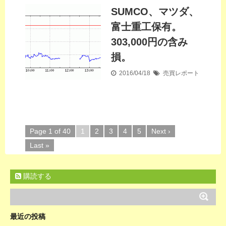
SUMCO、マツダ、
富士重工保有。
303,000円の含み
損。
2016/04/18
売買レポート
Page 1 of 40
1
2
3
4
5
Next ›
Last »
購読する
最近の投稿