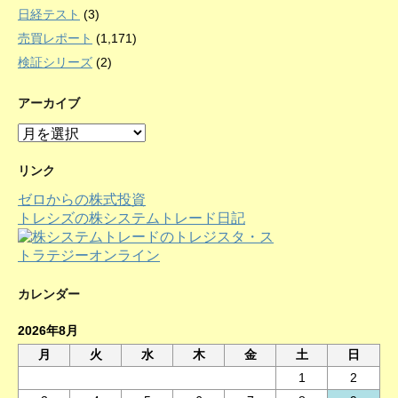
日経テスト
(3)
売買レポート
(1,171)
検証シリーズ
(2)
アーカイブ
ア
ー
カ
リンク
イ
ゼロからの株式投資
ブ
トレシズの株システムトレード日記
カレンダー
2026年8月
月
火
水
木
金
土
日
1
2