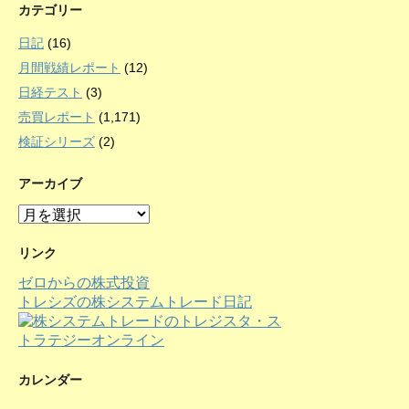
カテゴリー
日記
(16)
月間戦績レポート
(12)
日経テスト
(3)
売買レポート
(1,171)
検証シリーズ
(2)
アーカイブ
ア
ー
カ
リンク
イ
ゼロからの株式投資
ブ
トレシズの株システムトレード日記
カレンダー