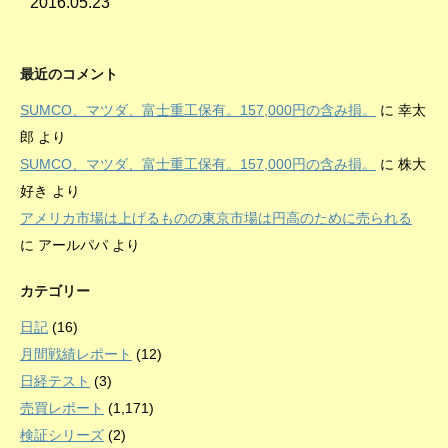
2016.05.23
最近のコメント
SUMCO、マツダ、富士重工保有。157,000円の含み損。
に
幸太
郎
より
SUMCO、マツダ、富士重工保有。157,000円の含み損。
に
株大
好き
より
アメリカ市場は上げるものの東京市場は円高のために売られる
に
アールパパ
より
カテゴリー
日記
(16)
月間戦績レポート
(12)
日経テスト
(3)
売買レポート
(1,171)
検証シリーズ
(2)