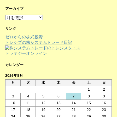
アーカイブ
ア
ー
カ
リンク
イ
ゼロからの株式投資
ブ
トレシズの株システムトレード日記
カレンダー
2026年8月
月
火
水
木
金
土
日
1
2
3
4
5
6
7
8
9
10
11
12
13
14
15
16
17
18
19
20
21
22
23
24
25
26
27
28
29
30