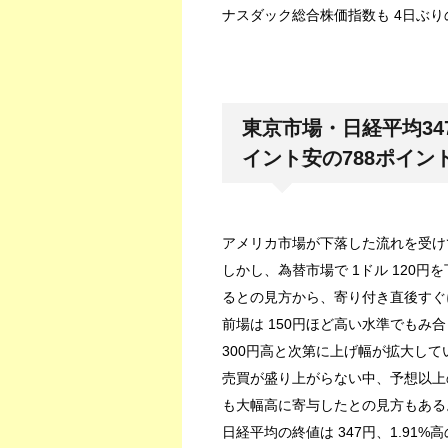
ナスダック総合株価指数も 4日ぶりの
東京市場・日経平均347
イント安の788ポイン
アメリカ市場が下落した流れを受け
しかし、為替市場で 1ドル 120
るとの見方から、寄り付き直後すぐ
前場は 150円ほど高い水準でもみ合
300円高と次第に上げ幅が拡大して
売買が盛り上がらない中、予想以上
も大幅高に寄与したとの見方もある
日経平均の終値は 347円、1.91%高の