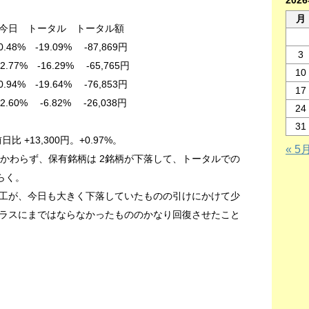
202
月
 トータル額
.48% -19.09% -87,869円
3
.29% -65,765円
10
9.64% -76,853円
17
% -6.82% -26,038円
24
31
比 +13,300円。+0.97%。
« 5
もかかわらず、保有銘柄は 2銘柄が下落して、トータルでの
らく。
工が、今日も大きく下落していたものの引けにかけて少
ラスにまではならなかったもののかなり回復させたこと