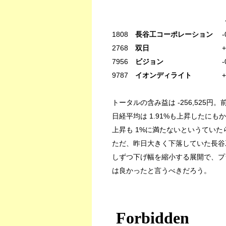
今日 トータル
1808
長谷工コーポレーション
-0
2768
双日
+2.77% -16
7956
ビジョン
-0.94% -1
9787
イオンディライト
+2.60
トータルの含み益は -256,525円。前日
日経平均は 1.91%も上昇したに
上昇も 1%に満たないというていた
ただ、昨日大きく下落していた長谷
しずつ下げ幅を縮小する展開で、プ
は良かったと言うべきだろう。