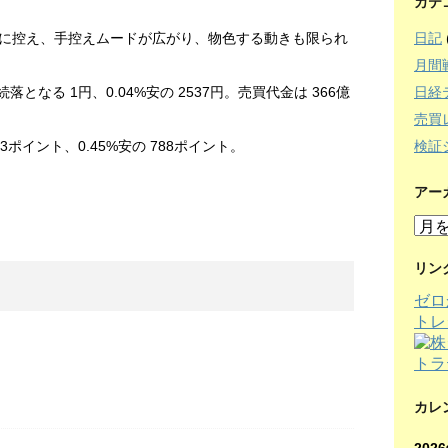
カテ
日記
に控え、手控えムードが広がり、物色する動きも限られ
月間
日経
となる 1円、0.04%安の 2537円。売買代金は 366億
売買
検証
ポイント、0.45%安の 788ポイント。
アー
ア
ー
カ
リン
イ
ゼロ
ブ
トレ
カレ