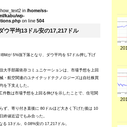
show_text2 in
/home/ss-
tml/kabu/wp-
ctions.php
on line
504
ウ平均13ドル安の17,217ドル
201
BMが 5%強下落となり、ダウ平均を 57ドル押し下げ
信大手部羅依存コミュニケーションは、市場予想を上回
械・航空関連のユナイテッドテクノロジーズは自社株買
均を下支えした。
着工件数は市場予想を上回る伸びを示したことで、住宅関
201
ず、寄り付き直後に 80ドルほど大きく下げた後は 10
日終値近辺でもみ合った。
13ドル、0.08%安の 17,217ドル。