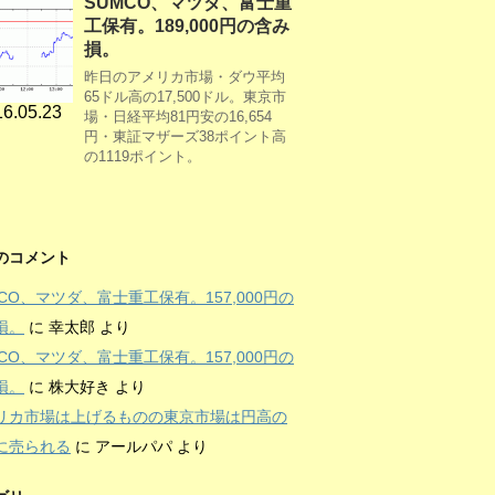
SUMCO、マツダ、富士重
工保有。189,000円の含み
損。
昨日のアメリカ市場・ダウ平均
65ドル高の17,500ドル。東京市
6.05.23
場・日経平均81円安の16,654
円・東証マザーズ38ポイント高
の1119ポイント。
のコメント
MCO、マツダ、富士重工保有。157,000円の
損。
に
幸太郎
より
MCO、マツダ、富士重工保有。157,000円の
損。
に
株大好き
より
リカ市場は上げるものの東京市場は円高の
に売られる
に
アールパパ
より