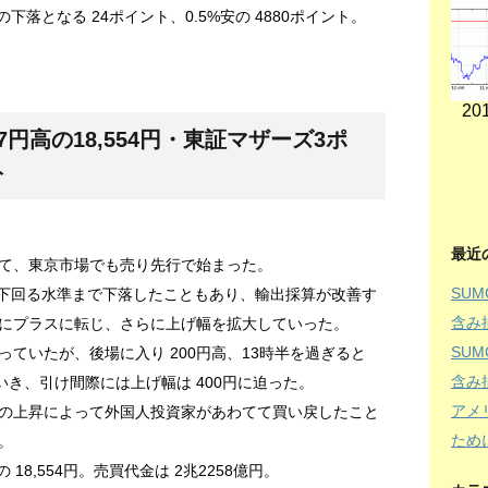
下落となる 24ポイント、0.5%安の 4880ポイント。
201
円高の18,554円・東証マザーズ3ポ
ト
最近
て、東京市場でも売り先行で始まった。
SU
円を下回る水準まで下落したこともあり、輸出採算が改善す
含み
にプラスに転じ、さらに上げ幅を拡大していった。
SU
っていたが、後場に入り 200円高、13時半を過ぎると
含み
いき、引け間際には上げ幅は 400円に迫った。
アメ
の上昇によって外国人投資家があわてて買い戻したこと
ため
。
 18,554円。売買代金は 2兆2258億円。