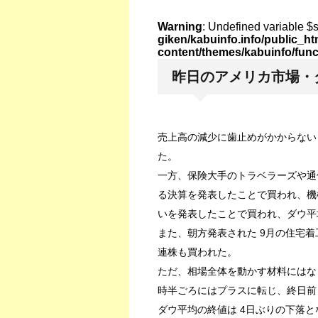
Warning
: Undefined variable $
giken/kabuinfo.info/public_h
content/themes/kabuinfo/fun
昨日のアメリカ市場・ダ
売上高の減少に歯止めがかからない I
た。
一方、保険大手のトラベラーズや通
る決算を発表したことで買われ、機
いを発表したことで買われ、ダウ平
また、朝方発表された 9月の住宅
連株も買われた。
ただ、相場全体を動かす材料にはなら
時半ごろにはプラスに転じ、終日前
ダウ平均の終値は 4日ぶりの下落となる 