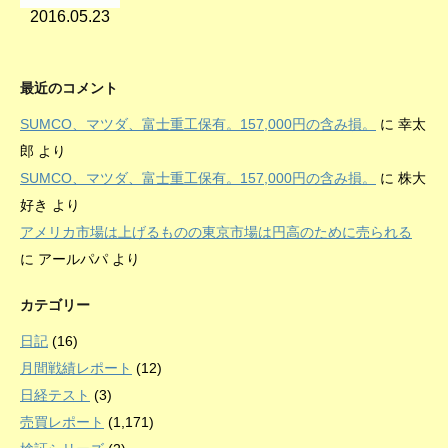
2016.05.23
最近のコメント
SUMCO、マツダ、富士重工保有。157,000円の含み損。
に
幸太
郎
より
SUMCO、マツダ、富士重工保有。157,000円の含み損。
に
株大
好き
より
アメリカ市場は上げるものの東京市場は円高のために売られる
に
アールパパ
より
カテゴリー
日記
(16)
月間戦績レポート
(12)
日経テスト
(3)
売買レポート
(1,171)