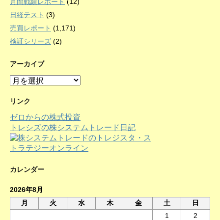
月間戦績レポート
(12)
日経テスト
(3)
売買レポート
(1,171)
検証シリーズ
(2)
アーカイブ
ア
ー
カ
リンク
イ
ゼロからの株式投資
ブ
トレシズの株システムトレード日記
カレンダー
2026年8月
月
火
水
木
金
土
日
1
2