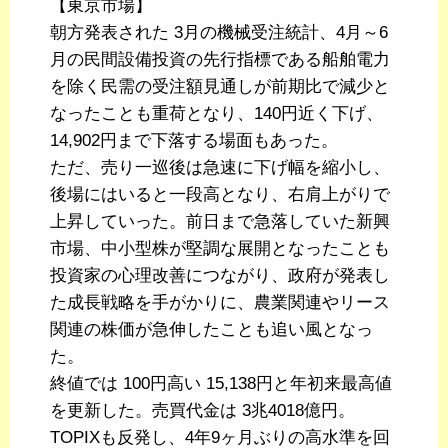
【東京市場】
朝方発表された 3月の機械受注統計、4月～6
月の民間設備投資の先行指標である船舶電力
を除く民需の受注額見通しが前期比で減少と
なったことも重荷となり、140円近く下げ、
14,902円まで下落する場面もあった。
ただ、売り一巡後は急速に下げ幅を縮小し、
後場にはいると一段高となり、右肩上がりで
上昇していった。前日まで急落していた新興
市場、中小型株が堅調な展開となったことも
投資家の心理改善につながり、政府が発表し
た成長戦略を手がかりに、農業関連やリース
関連の株価が急伸したことも追い風となっ
た。
終値では 100円高い 15,138円と年初来最高値
を更新した。売買代金は 3兆4018億円。
TOPIXも反発し、4年9ヶ月ぶりの高水準を回