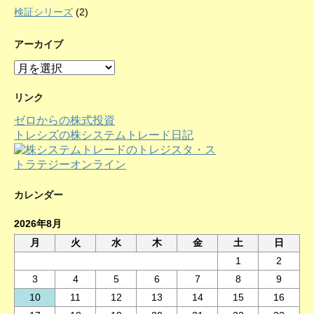
検証シリーズ
(2)
アーカイブ
ア
ー
カ
リンク
イ
ゼロからの株式投資
ブ
トレシズの株システムトレード日記
カレンダー
2026年8月
月
火
水
木
金
土
日
1
2
3
4
5
6
7
8
9
10
11
12
13
14
15
16