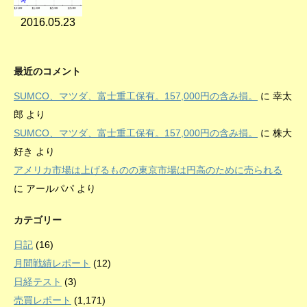
2016.05.23
最近のコメント
SUMCO、マツダ、富士重工保有。157,000円の含み損。
に
幸太
郎
より
SUMCO、マツダ、富士重工保有。157,000円の含み損。
に
株大
好き
より
アメリカ市場は上げるものの東京市場は円高のために売られる
に
アールパパ
より
カテゴリー
日記
(16)
月間戦績レポート
(12)
日経テスト
(3)
売買レポート
(1,171)