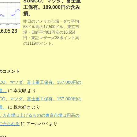
SUMCO、マツダ、富士重
工保有。189,000円の含み
損。
昨日のアメリカ市場・ダウ平均
65ドル高の17,500ドル。東京市
6.05.23
場・日経平均81円安の16,654
円・東証マザーズ38ポイント高
の1119ポイント。
のコメント
MCO、マツダ、富士重工保有。157,000円の
損。
に
幸太郎
より
MCO、マツダ、富士重工保有。157,000円の
損。
に
株大好き
より
リカ市場は上げるものの東京市場は円高の
に売られる
に
アールパパ
より