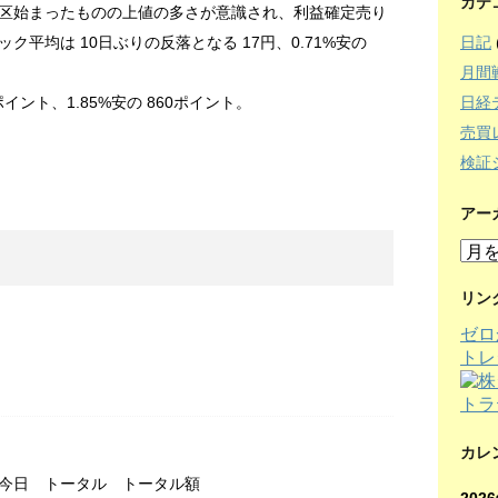
カテ
区始まったものの上値の多さが意識され、利益確定売り
日記
平均は 10日ぶりの反落となる 17円、0.71%安の
月間
日経
ント、1.85%安の 860ポイント。
売買
検証
アー
ア
ー
カ
リン
イ
ゼロ
ブ
トレ
カレ
 トータル額