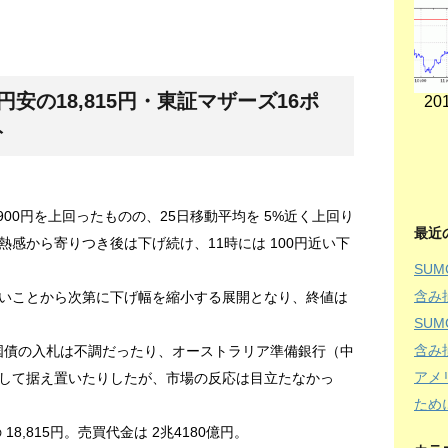
安の18,815円・東証マザーズ16ポ
201
ト
,900円を上回ったものの、25日移動平均を 5%近く上回り
最近
感から寄りつき後は下げ続け、11時には 100円近い下
SU
含み
いことから次第に下げ幅を縮小する展開となり、終値は
SU
含み
の国債の入札は不調だったり、オーストラリア準備銀行（中
アメ
して据え置いたりしたが、市場の反応は目立たなかっ
ため
 18,815円。売買代金は 2兆4180億円。