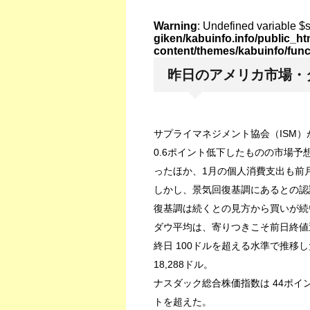
Warning
: Undefined variable $
giken/kabuinfo.info/public_h
content/themes/kabuinfo/fun
昨日のアメリカ市場・ダウ
サプライマネジメント協会（ISM）が
0.6ポイント低下したものの市場予
ったほか、1月の個人消費支出も前
しかし、景気回復基調にあるとの認
復基調は続くとの見方から買いが続
ダウ平均は、寄りつきこそ前日終値
終日 100ドルを超える水準で推移した
18,288ドル。
ナスダック総合株価指数は 44ポイント
トを超えた。