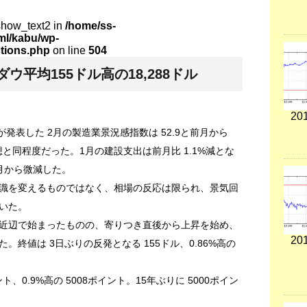
show_text2 in
/home/ss-
tml/kabu/wp-
ctions.php
on line
504
平均155ドル高の18,288ドル
201
発表した 2月の製造業景況感指数は 52.9と前月から
想と同程度だった。1月の建設支出は前月比 1.1%減とな
月から微減した。
識を変えるものではなく、相場の反応は限られ、景気回
いた。
近辺で始まったものの、寄りつき直後から上昇を始め、
201
。終値は 3日ぶりの反発となる 155ドル、0.86%高の
、0.9%高の 5008ポイント。15年ぶりに 5000ポイン