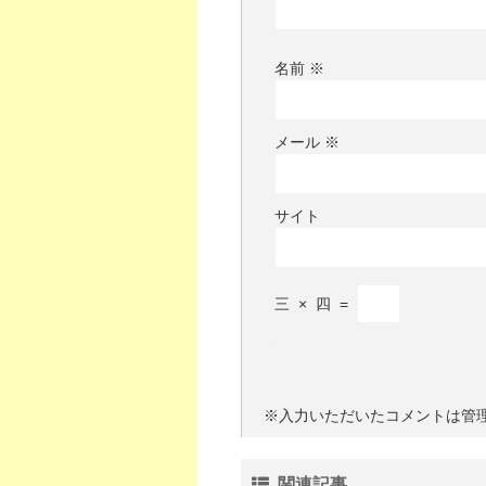
名前
※
メール
※
サイト
三
×
四
=
※入力いただいたコメントは管
関連記事