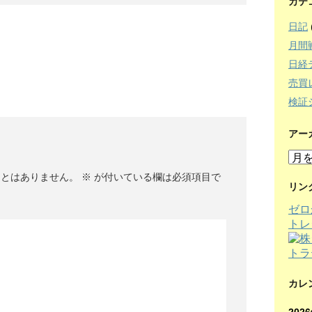
カテ
日記
月間
日経
売買
検証
アー
ア
ー
ことはありません。
※
が付いている欄は必須項目で
カ
リン
イ
ゼロ
ブ
トレ
カレ