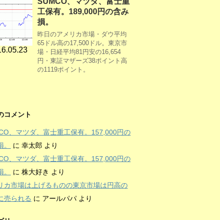
SUMCO、マツダ、富士重
工保有。189,000円の含み
損。
昨日のアメリカ市場・ダウ平均
65ドル高の17,500ドル。東京市
6.05.23
場・日経平均81円安の16,654
円・東証マザーズ38ポイント高
の1119ポイント。
のコメント
MCO、マツダ、富士重工保有。157,000円の
損。
に
幸太郎
より
MCO、マツダ、富士重工保有。157,000円の
損。
に
株大好き
より
リカ市場は上げるものの東京市場は円高の
に売られる
に
アールパパ
より