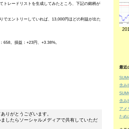
てトレードリストを生成してみたところ、下記の銘柄が
でエントリーしていれば、13,000円ほどの利益が出た
201
58。損益：+23円、+3.38%。
最近
SU
含み
SU
含み
アメ
てありがとうございます。
ため
いましたらソーシャルメディアで共有していただ