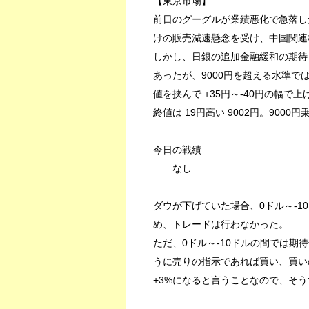
【東京市場】
前日のグーグルが業績悪化で急落し
けの販売減速懸念を受け、中国関連
しかし、日銀の追加金融緩和の期待
あったが、9000円を超える水準
値を挟んで +35円～-40円の幅で
終値は 19円高い 9002円。9000
今日の戦績
なし
ダウが下げていた場合、0ドル～-
め、トレードは行わなかった。
ただ、0ドル～-10ドルの間では期
うに売りの指示であれば買い、買い
+3%になると言うことなので、そ