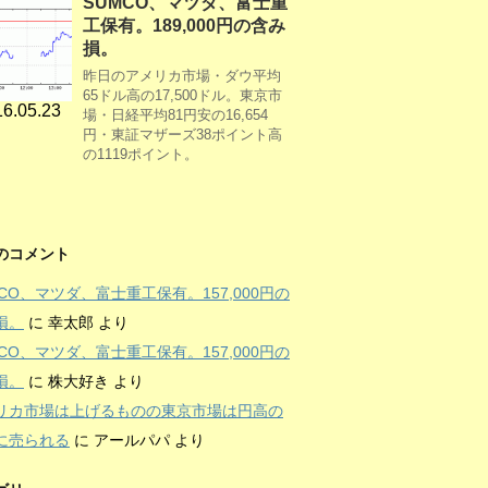
SUMCO、マツダ、富士重
工保有。189,000円の含み
損。
昨日のアメリカ市場・ダウ平均
65ドル高の17,500ドル。東京市
6.05.23
場・日経平均81円安の16,654
円・東証マザーズ38ポイント高
の1119ポイント。
のコメント
MCO、マツダ、富士重工保有。157,000円の
損。
に
幸太郎
より
MCO、マツダ、富士重工保有。157,000円の
損。
に
株大好き
より
リカ市場は上げるものの東京市場は円高の
に売られる
に
アールパパ
より