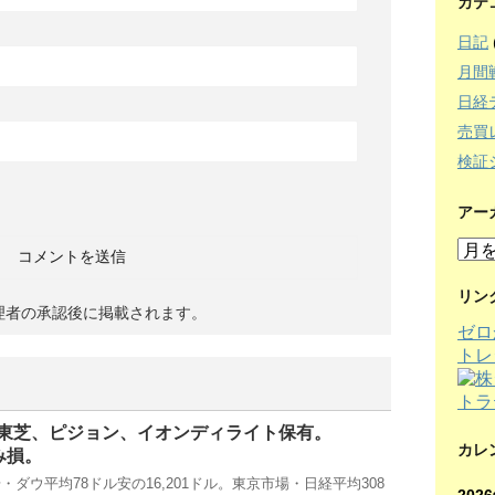
カテ
日記
月間
日経
売買
検証
アー
ア
ー
カ
リン
理者の承認後に掲載されます。
イ
ゼロ
ブ
トレ
東芝、ピジョン、イオンディライト保有。
カレ
含み損。
ダウ平均78ドル安の16,201ドル。東京市場・日経平均308