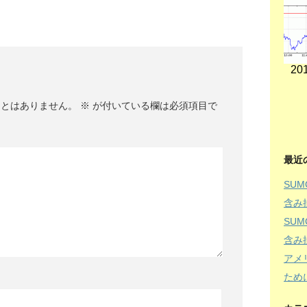
201
ことはありません。
※
が付いている欄は必須項目で
最近
SU
含み
SU
含み
アメ
ため