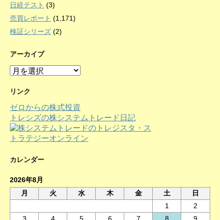
日経テスト
(3)
売買レポート
(1,171)
検証シリーズ
(2)
アーカイブ
ア
ー
カ
リンク
イ
ゼロからの株式投資
ブ
トレシズの株システムトレード日記
カレンダー
2026年8月
月
火
水
木
金
土
日
1
2
3
4
5
6
7
8
9