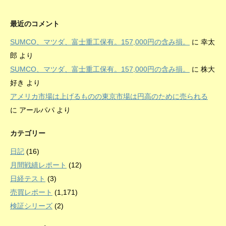
最近のコメント
SUMCO、マツダ、富士重工保有。157,000円の含み損。
に
幸太
郎
より
SUMCO、マツダ、富士重工保有。157,000円の含み損。
に
株大
好き
より
アメリカ市場は上げるものの東京市場は円高のために売られる
に
アールパパ
より
カテゴリー
日記
(16)
月間戦績レポート
(12)
日経テスト
(3)
売買レポート
(1,171)
検証シリーズ
(2)