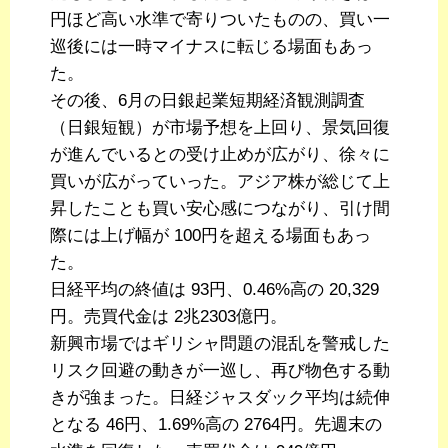
円ほど高い水準で寄りついたものの、買い一
巡後には一時マイナスに転じる場面もあっ
た。
その後、6月の日銀起業短期経済観測調査
（日銀短観）が市場予想を上回り、景気回復
が進んでいるとの受け止めが広がり、徐々に
買いが広がっていった。アジア株が総じて上
昇したことも買い安心感につながり、引け間
際には上げ幅が 100円を超える場面もあっ
た。
日経平均の終値は 93円、0.46%高の 20,329
円。売買代金は 2兆2303億円。
新興市場ではギリシャ問題の混乱を警戒した
リスク回避の動きが一巡し、再び物色する動
きが強まった。日経ジャスダック平均は続伸
となる 46円、1.69%高の 2764円。先週末の