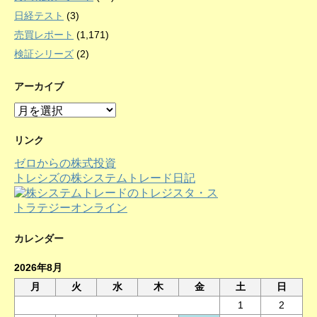
日経テスト
(3)
売買レポート
(1,171)
検証シリーズ
(2)
アーカイブ
ア
ー
カ
リンク
イ
ゼロからの株式投資
ブ
トレシズの株システムトレード日記
カレンダー
2026年8月
月
火
水
木
金
土
日
1
2