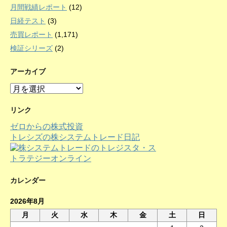
月間戦績レポート
(12)
日経テスト
(3)
売買レポート
(1,171)
検証シリーズ
(2)
アーカイブ
ア
ー
カ
リンク
イ
ゼロからの株式投資
ブ
トレシズの株システムトレード日記
カレンダー
2026年8月
月
火
水
木
金
土
日