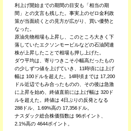
利上げ開始までの期間の目安も「相当の期
間」との文言も残した。事実上のゼロ金利政
策が当面続くとの見方が広がり、買い優勢と
なった。
原油先物相場も上昇し、このところ大きく下
落していたエクソンモービルなどの石油関連
株が上昇したことで相場も押し上げた。
ダウ平均は、寄りつきこそ小幅高だったもの
の少しずつ値を上げていき、11時頃には上げ
幅は 100ドルを超えた。14時頃までは 17,200
ドル近辺でもみ合ったものの、その後は急激
に上昇を始め、終値直前には上げ幅は 320ド
ルを超えた。終値は 4日ぶりの反発となる
288ドル、1.69%高の 17,356ドル。
ナスダック総合株価指数は 96ポイント、
2.1%高の 4644ポイント。