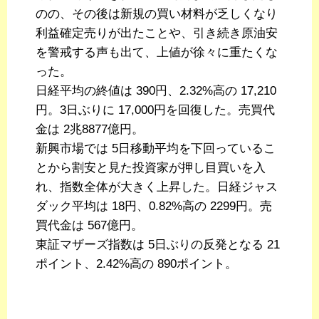
のの、その後は新規の買い材料が乏しくなり
利益確定売りが出たことや、引き続き原油安
を警戒する声も出て、上値が徐々に重たくな
った。
日経平均の終値は 390円、2.32%高の 17,210
円。3日ぶりに 17,000円を回復した。売買代
金は 2兆8877億円。
新興市場では 5日移動平均を下回っているこ
とから割安と見た投資家が押し目買いを入
れ、指数全体が大きく上昇した。日経ジャス
ダック平均は 18円、0.82%高の 2299円。売
買代金は 567億円。
東証マザーズ指数は 5日ぶりの反発となる 21
ポイント、2.42%高の 890ポイント。