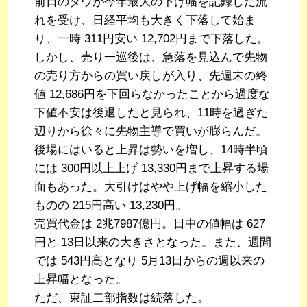
前日のダウが今年最大の下げ幅を記録した流
れを受け、日経平均も大きく下落して始ま
り、一時 311円安い 12,702円まで下落した。
しかし、売り一巡後は、急落を見込んで先物
の売り方からの買い戻しが入り、先週末の終
値 12,686円を下回らなかったことから過度な
下値不安は後退したと見られ、11時を過ぎた
辺りから徐々に先物主導で買いが膨らんだ。
後場にはいると上昇は勢いを増し、14時半頃
には 300円以上上げ 13,330円まで上昇する場
面もあった。大引けはやや上げ幅を縮小した
ものの 215円高い 13,230円。
売買代金は 2兆7987億円。日中の値幅は 627
円と 13日以来の大きさとなった。また、週間
では 543円高となり 5月13日からの週以来の
上昇幅となった。
ただ、東証二部指数は続落した。