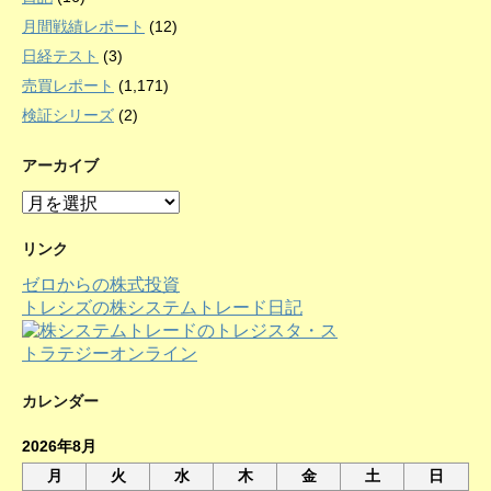
月間戦績レポート
(12)
日経テスト
(3)
売買レポート
(1,171)
検証シリーズ
(2)
アーカイブ
ア
ー
カ
リンク
イ
ゼロからの株式投資
ブ
トレシズの株システムトレード日記
カレンダー
2026年8月
月
火
水
木
金
土
日