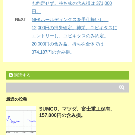
も約定せず。持ち株の含み損は 371,000
円。
NEXT
NFKホールディングスを手仕舞いし、
12,000円の損失確定。神栄、ユビキタスに
エントリーし、ユビキタスのみ約定。
20,000円の含み益。持ち株全体では
374,187円の含み損。
購読する
最近の投稿
SUMCO、マツダ、富士重工保有。
157,000円の含み損。