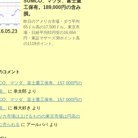
SUMCO、マツダ、富士重
工保有。189,000円の含み
損。
昨日のアメリカ市場・ダウ平均
65ドル高の17,500ドル。東京市
6.05.23
場・日経平均81円安の16,654
円・東証マザーズ38ポイント高
の1119ポイント。
のコメント
MCO、マツダ、富士重工保有。157,000円の
損。
に
幸太郎
より
MCO、マツダ、富士重工保有。157,000円の
損。
に
株大好き
より
リカ市場は上げるものの東京市場は円高の
に売られる
に
アールパパ
より