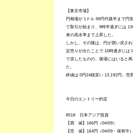
【東京市場】
円相場が 1ドル 99円代後半まで
て取引が始まり、9時半過ぎには 130
来の高水準まで上昇した。
しかし、その後は、円が買い戻され
定売りが出たことで 10時過ぎには
で戻したものの、後場にはいると再
た。
終値は 0円24銭安い 13,192円。売
今日のエントリー約定
8518 日本アジア投資
【買 値】166円（04/09）
【売 値】164円（04/09・保有中