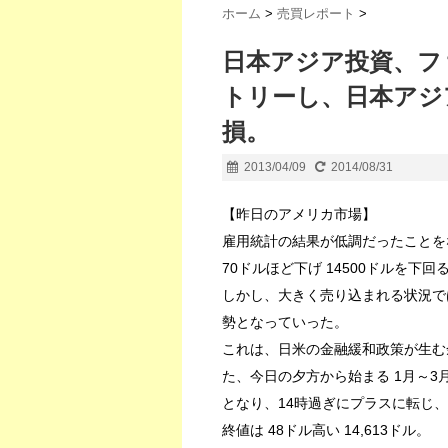
ホーム
>
売買レポート
>
日本アジア投資、フ
トリーし、日本アジア
損。
2013/04/09
2014/08/31
【昨日のアメリカ市場】
雇用統計の結果が低調だったことを
70ドルほど下げ 14500ドルを下
しかし、大きく売り込まれる状況で
勢となっていった。
これは、日米の金融緩和政策が生む
た、今日の夕方から始まる 1月～
となり、14時過ぎにプラスに転じ
終値は 48ドル高い 14,613ドル。