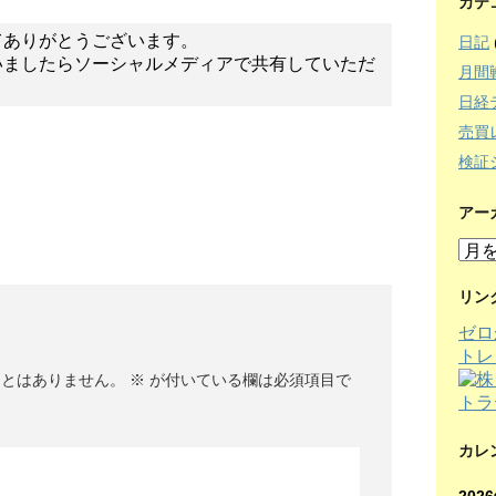
カテ
てありがとうございます。
日記
いましたらソーシャルメディアで共有していただ
月間
日経
売買
検証
アー
ア
ー
カ
リン
イ
ゼロ
ブ
トレ
ことはありません。
※
が付いている欄は必須項目で
カレ