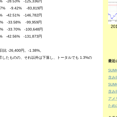
28.53% -125,336円
9.42% -83,819円
2.51% -146,782円
-33.58% -99,959円
201
3.70% -100,648円
42.56% -131,873円
 -26,400円。-1.38%。
昇したものの、それ以外は下落し、トータルでも 1.3%の
最近
SU
含み
SU
含み
アメ
ため