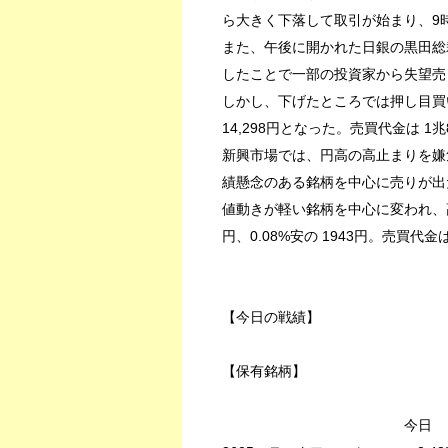
ら大きく下落して取引が始まり、9時
また、午後に開かれた日銀の黒田総
したことで一部の投資家から失望売
しかし、下げたところでは押し目買い
14,298円となった。売買代金は 1兆
新興市場では、円高の高止まりを嫌
績懸念のある銘柄を中心に売りが出
値動きが軽い銘柄を中心に変われ、
円、0.08%安の 1943円。売買代金は
【今日の戦績】
【保有銘柄】
今日 トータル