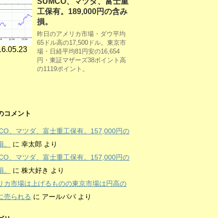
SUMCO、マツダ、富士重
工保有。189,000円の含み
損。
昨日のアメリカ市場・ダウ平均
65ドル高の17,500ドル。東京市
6.05.23
場・日経平均81円安の16,654
円・東証マザーズ38ポイント高
の1119ポイント。
のコメント
MCO、マツダ、富士重工保有。157,000円の
損。
に
幸太郎
より
MCO、マツダ、富士重工保有。157,000円の
損。
に
株大好き
より
リカ市場は上げるものの東京市場は円高の
に売られる
に
アールパパ
より