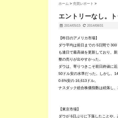
ホーム
>
売買レポート
>
エントリーなし。トー
2014/05/15
2014/08/31
【昨日のアメリカ市場】
ダウ平均は前日までの 5日間で 30
も連日で最高値を更新しており、新
整の売りが出やすかった。
ダウは、寄りつきこそ前日終値に近
50ドル安の水準だった。しかし、1
0.6%安の 16,613ドル。
ナスダック総合株価指数は続落し、29
【東京市場】
ダウが 6日ぶりに下落したことや