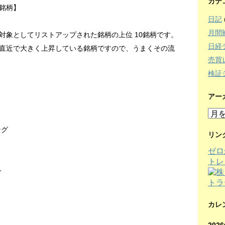
カテ
銘柄】
日記
月間
対象としてリストアップされた銘柄の上位 10銘柄です。
日経
直近で大きく上昇している銘柄ですので、うまくその流
売買
検証
アー
ア
ー
ング
カ
リン
イ
ゼロ
ブ
トレ
ル
カレ