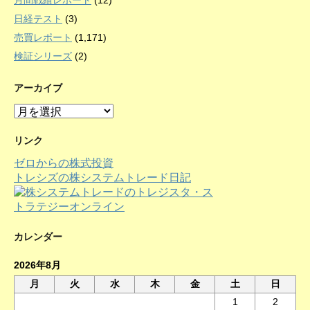
月間戦績レポート
(12)
日経テスト
(3)
売買レポート
(1,171)
検証シリーズ
(2)
アーカイブ
ア
ー
カ
リンク
イ
ゼロからの株式投資
ブ
トレシズの株システムトレード日記
カレンダー
2026年8月
月
火
水
木
金
土
日
1
2