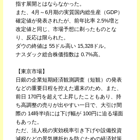
指す展開とはならなかった。
また、4月～6月期の実質国内総生産（GDP）
確定値が発表されたが、前年比率 2.5%増と
改定値と同じ、市場予想に剃ったものとな
り、反応は限られた。
ダウの終値は 55ドル高い 15,328ドル。
ナスダック総合株価指数は 0.7%高。
【東京市場】
日銀の企業短期経済観測調査（短観）の発表
などの重要日程を控えた週末のため、また、
前日 170円を超えて上昇したこともあり、持
ち高調整の売りが出やすい一日で、大引け間
際の 14時半頃には下げ幅が 100円に迫る場面
もあった。
ただ、法人税の実効税率引き下げや設備投資
減税などの景気腰折れを防ぐための経済対策