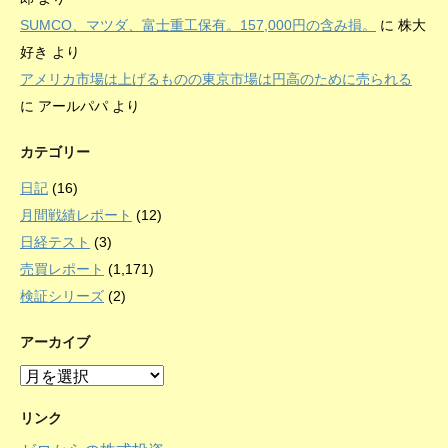
SUMCO、マツダ、富士重工保有。157,000円の含み損。
に
株大
好き
より
アメリカ市場は上げるものの東京市場は円高のために売られる
に
アールパパ
より
カテゴリー
日記
(16)
月間戦績レポート
(12)
日経テスト
(3)
売買レポート
(1,171)
検証シリーズ
(2)
アーカイブ
ア
ー
カ
リンク
イ