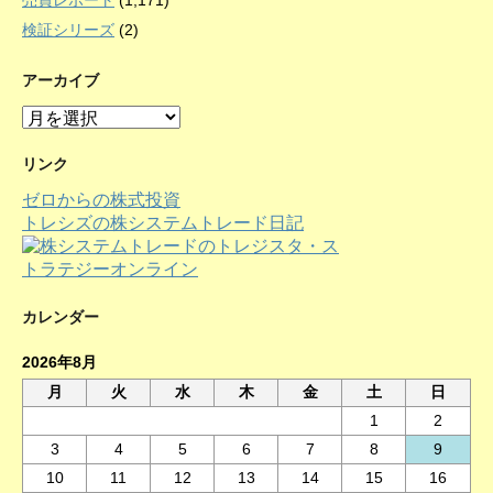
売買レポート
(1,171)
検証シリーズ
(2)
アーカイブ
ア
ー
カ
リンク
イ
ゼロからの株式投資
ブ
トレシズの株システムトレード日記
カレンダー
2026年8月
月
火
水
木
金
土
日
1
2
3
4
5
6
7
8
9
10
11
12
13
14
15
16