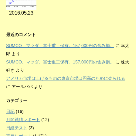
2016.05.23
最近のコメント
SUMCO、マツダ、富士重工保有。157,000円の含み損。
に
幸太
郎
より
SUMCO、マツダ、富士重工保有。157,000円の含み損。
に
株大
好き
より
アメリカ市場は上げるものの東京市場は円高のために売られる
に
アールパパ
より
カテゴリー
日記
(16)
月間戦績レポート
(12)
日経テスト
(3)