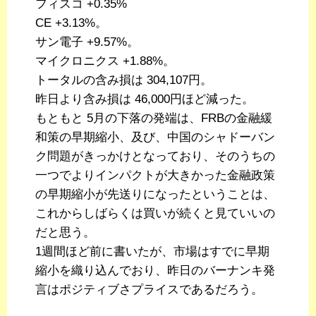
フィスコ +0.35%
CE +3.13%。
サン電子 +9.57%。
マイクロニクス +1.88%。
トータルの含み損は 304,107円。
昨日より含み損は 46,000円ほど減った。
もともと 5月の下落の発端は、FRBの金融緩
和策の早期縮小、及び、中国のシャドーバン
ク問題がきっかけとなっており、そのうちの
一つでよりインパクトが大きかった金融政策
の早期縮小が先送りになったということは、
これからしばらくは買いが続くと見ていいの
だと思う。
1週間ほど前に書いたが、市場はすでに早期
縮小を織り込んでおり、昨日のバーナンキ発
言はポジティブさプライスであるだろう。