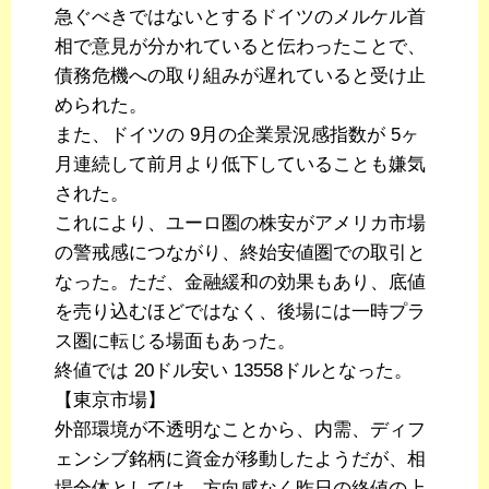
急ぐべきではないとするドイツのメルケル首
相で意見が分かれていると伝わったことで、
債務危機への取り組みが遅れていると受け止
められた。
また、ドイツの 9月の企業景況感指数が 5ヶ
月連続して前月より低下していることも嫌気
された。
これにより、ユーロ圏の株安がアメリカ市場
の警戒感につながり、終始安値圏での取引と
なった。ただ、金融緩和の効果もあり、底値
を売り込むほどではなく、後場には一時プラ
ス圏に転じる場面もあった。
終値では 20ドル安い 13558ドルとなった。
【東京市場】
外部環境が不透明なことから、内需、ディフ
ェンシブ銘柄に資金が移動したようだが、相
場全体としては、方向感なく昨日の終値の上