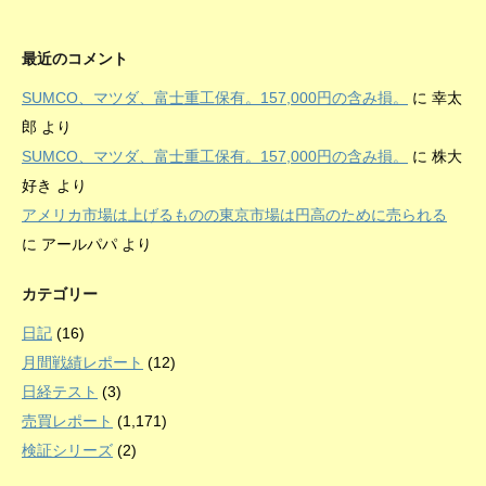
最近のコメント
SUMCO、マツダ、富士重工保有。157,000円の含み損。
に
幸太
郎
より
SUMCO、マツダ、富士重工保有。157,000円の含み損。
に
株大
好き
より
アメリカ市場は上げるものの東京市場は円高のために売られる
に
アールパパ
より
カテゴリー
日記
(16)
月間戦績レポート
(12)
日経テスト
(3)
売買レポート
(1,171)
検証シリーズ
(2)