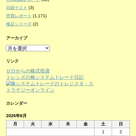
日経テスト
(3)
売買レポート
(1,171)
検証シリーズ
(2)
アーカイブ
ア
ー
カ
リンク
イ
ゼロからの株式投資
ブ
トレシズの株システムトレード日記
カレンダー
2026年8月
月
火
水
木
金
土
日
1
2