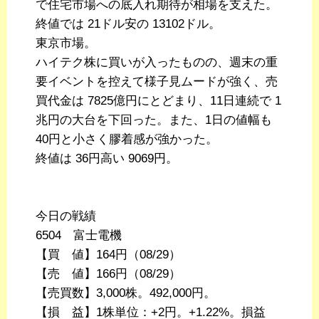
で住宅市場への底入れ期待が相場を支えた。
終値では 21ドル安の 13102ドル。
東京市場。
ハイテク株に買いが入ったものの、週末の重
要イベントを控えて様子見ムードが強く、売
買代金は 7825億円にとどまり、11日連続で 1
兆円の大台を下回った。また、1日の値幅も
40円と小さく膠着感が強かった。
終値は 36円高い 9069円。
今日の戦績
6504 富士電機
【買 値】164円（08/29）
【売 値】166円（08/29）
【売買数】3,000株。492,000円。
【損 益】1株単位：+2円。+1.22%。損益