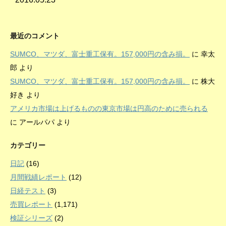
最近のコメント
SUMCO、マツダ、富士重工保有。157,000円の含み損。
に
幸太
郎
より
SUMCO、マツダ、富士重工保有。157,000円の含み損。
に
株大
好き
より
アメリカ市場は上げるものの東京市場は円高のために売られる
に
アールパパ
より
カテゴリー
日記
(16)
月間戦績レポート
(12)
日経テスト
(3)
売買レポート
(1,171)
検証シリーズ
(2)