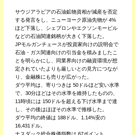
サウジアラビアの石油鉱物資相が減産を否定
する発言をし、ニューヨーク原油先物が 4%
ほど下落し、シェブロンやエクソンモービル
などの石油関連銘柄が大きく下落した。
JPモルガンチェースが投資家向けの説明会で
石油・ガス関連向けの引当金を積みましたこ
とを明らかにし、同業界向けの融資環境が想
定されていたよりも厳しいとの見方につなが
り、金融株にも売りが広がった。
ダウ平均は、寄りつきは 50ドルほど安い水準
で、30分ほどはその水準を維持したものの、
11時頃には 150ドルを超える下げ水準まで達
し、その後はほぼその水準で推移した。
ダウ平均の終値は 188ドル、1.14%安の
16,431ドル。
ナスダック総合株価指数は 67ポイント、