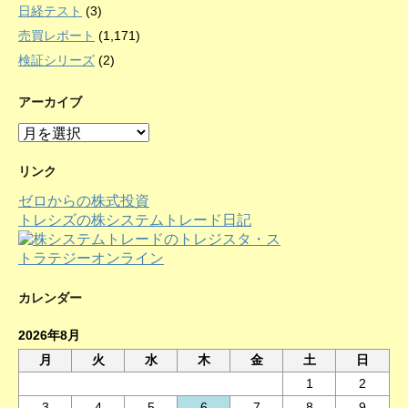
日経テスト
(3)
売買レポート
(1,171)
検証シリーズ
(2)
アーカイブ
ア
ー
カ
リンク
イ
ゼロからの株式投資
ブ
トレシズの株システムトレード日記
カレンダー
2026年8月
月
火
水
木
金
土
日
1
2
3
4
5
6
7
8
9