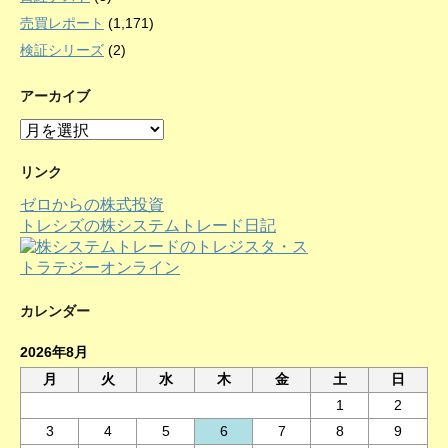
売買レポート
(1,171)
検証シリーズ
(2)
アーカイブ
ア
ー
カ
リンク
イ
ゼロからの株式投資
ブ
トレシズの株システムトレード日記
カレンダー
2026年8月
月
火
水
木
金
土
日
1
2
3
4
5
6
7
8
9