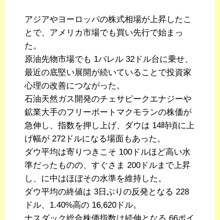
アジアやヨーロッパの株式相場が上昇したこ
とで、アメリカ市場でも買い先行で始まっ
た。
原油先物市場でも 1バレル 32ドル台に乗せ、
最近の底堅い展開が続いていることで投資家
心理の改善につながった。
石油天然ガス開発のチェサピークエナジーや
鉱業大手のフリーポートマクモランの株価が
急伸し、指数を押し上げ、ダウは 14時頃に上
げ幅が 272ドルになる場面もあった。
ダウ平均は寄りつきこそ 100ドルほど高い水
準だったものの、すぐさま 200ドルまで上昇
し、に中はほぼその水準を維持した。
ダウ平均の終値は 3日ぶりの反発となる 228
ドル、1.40%高の 16,620ドル。
ナスダック総合株価指数は続伸となる 66ポイ