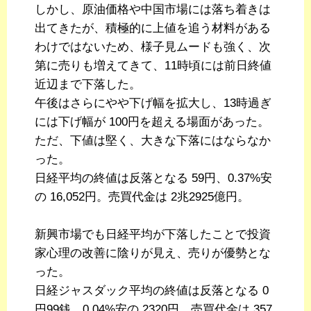
しかし、原油価格や中国市場には落ち着きは
出てきたが、積極的に上値を追う材料がある
わけではないため、様子見ムードも強く、次
第に売りも増えてきて、11時頃には前日終値
近辺まで下落した。
午後はさらにやや下げ幅を拡大し、13時過ぎ
には下げ幅が 100円を超える場面があった。
ただ、下値は堅く、大きな下落にはならなか
った。
日経平均の終値は反落となる 59円、0.37%安
の 16,052円。売買代金は 2兆2925億円。
新興市場でも日経平均が下落したことで投資
家心理の改善に陰りが見え、売りが優勢とな
った。
日経ジャスダック平均の終値は反落となる 0
円99銭、0.04%安の 2320円。売買代金は 357