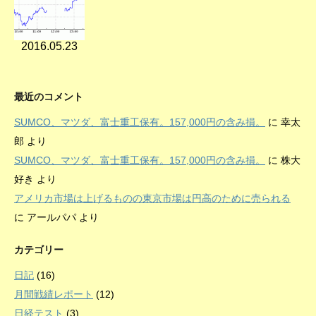
2016.05.23
最近のコメント
SUMCO、マツダ、富士重工保有。157,000円の含み損。
に
幸太
郎
より
SUMCO、マツダ、富士重工保有。157,000円の含み損。
に
株大
好き
より
アメリカ市場は上げるものの東京市場は円高のために売られる
に
アールパパ
より
カテゴリー
日記
(16)
月間戦績レポート
(12)
日経テスト
(3)