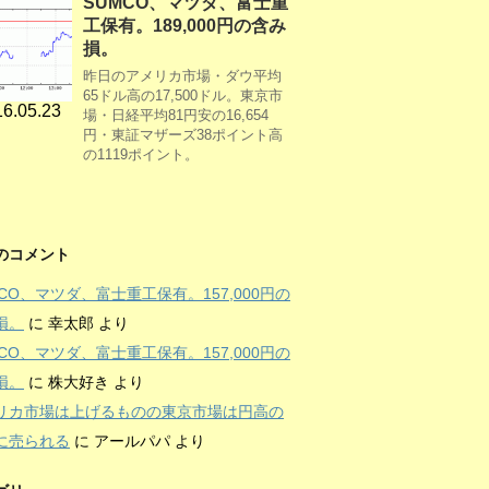
SUMCO、マツダ、富士重
工保有。189,000円の含み
損。
昨日のアメリカ市場・ダウ平均
65ドル高の17,500ドル。東京市
6.05.23
場・日経平均81円安の16,654
円・東証マザーズ38ポイント高
の1119ポイント。
のコメント
MCO、マツダ、富士重工保有。157,000円の
損。
に
幸太郎
より
MCO、マツダ、富士重工保有。157,000円の
損。
に
株大好き
より
リカ市場は上げるものの東京市場は円高の
に売られる
に
アールパパ
より