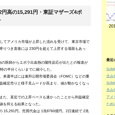
円高の15,291円・東証マザーズ4ポ
ト
201
好感してアメリカ市場が上昇した流れを受けて、東京市場で
寄りつき直後には 230円を超えて上昇する場面もあっ
最近
内の医師からエボラ出血熱の陽性反応が出たとの報道が
SU
ク時の半分くらいまでに縮小した。
含み
、来週半ばには連邦公開市場委員会（FOMC）などの重
SU
益確定売りと様子見ムードが高まり、値が動かなくなっ
含み
アメ
また、直近での上昇ペースも速かったことから利益確定
ため
値を抑える結果となった。
の 15,291円。売買代金は 1兆8760億円。2日連続で 2兆