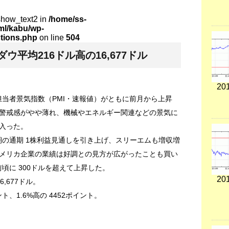
show_text2 in
/home/ss-
tml/kabu/wp-
ctions.php
on line
504
平均216ドル高の16,677ドル
201
担当者景気指数（PMI・速報値）がともに前月から上昇
警戒感がやや薄れ、機械やエネルギー関連などの景気に
入った。
期の通期 1株利益見通しを引き上げ、スリーエムも増収増
メリカ企業の業績は好調との見方が広がったことも買い
前頃に 300ドルを超えて上昇した。
201
6,677ドル。
、1.6%高の 4452ポイント。