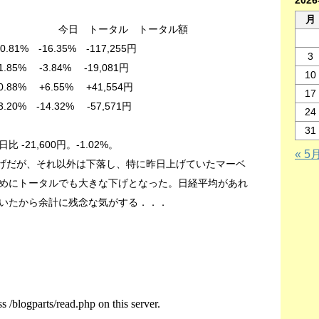
202
月
タル トータル額
1% -16.35% -117,255円
3
3.84% -19,081円
10
 +6.55% +41,554円
17
14.32% -57,571円
24
31
 -21,600円。-1.02%。
« 5
上げだが、それ以外は下落し、特に昨日上げていたマーベ
めにトータルでも大きな下げとなった。日経平均があれ
いたから余計に残念な気がする．．．