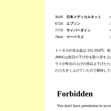
今日 トー
3645
日本メディカルネット
+0.8
6724
エプソン
-1.85% -
7779
サイバーダイン
-0.88%
7844
マーベラス
-3.20% -
トータルの含み益は 152,353円。前日比
JMNCは前日の下げ分を取り戻す
ラスが昨日の上げの倍以上下げたた
だけ大きく上げていたので期待して