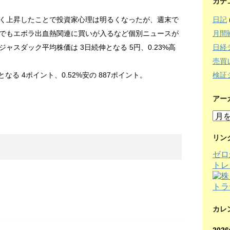
カテ
日記
く上昇したことで投資家心理は明るくなったが、週末で
月間
でもエボラ出血熱関連に買いが入るなど個別ニュースが
日経
ャスダック平均株価は 3日続伸となる 5円、0.23%高
売買
検証
なる 4ポイント、0.52%安の 887ポイント。
アー
ア
ー
カ
リン
イ
ゼロ
ブ
トレ
カレ