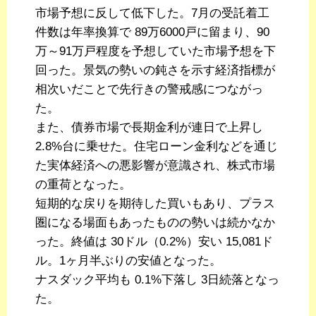
市場予想に反して低下した。7月の受託着工
件数は年率換算で 89万6000戸に留まり、90
万～91万戸程度を予想していた市場予想を下
回った。景気の勢いの鈍さを示す経済指標が
相次いだことで先行きの警戒感につながっ
た。
また、債券市場で長期金利が連日で上昇し
2.8%台に乗せた。住宅ローン金利などを通じ
た実体経済への悪影響が意識され、株式市場
の重荷となった。
短期的な戻りを期待した買いもあり、プラス
圏になる場面もあったものの勢いは続かなか
った。終値は 30ドル（0.2%）安い 15,081ド
ル。1ヶ月半ぶりの安値となった。
ナスダック平均も 0.1%下落し 3日続落となっ
た。