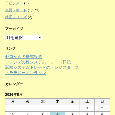
日経テスト
(3)
売買レポート
(1,171)
検証シリーズ
(2)
アーカイブ
ア
ー
カ
リンク
イ
ゼロからの株式投資
ブ
トレシズの株システムトレード日記
カレンダー
2026年8月
月
火
水
木
金
土
日
1
2
3
4
5
6
7
8
9