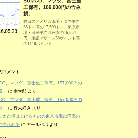
SUMCO、マツダ、富士重
工保有。189,000円の含み
損。
昨日のアメリカ市場・ダウ平均
65ドル高の17,500ドル。東京市
6.05.23
場・日経平均81円安の16,654
円・東証マザーズ38ポイント高
の1119ポイント。
のコメント
MCO、マツダ、富士重工保有。157,000円の
損。
に
幸太郎
より
MCO、マツダ、富士重工保有。157,000円の
損。
に
株大好き
より
リカ市場は上げるものの東京市場は円高の
に売られる
に
アールパパ
より