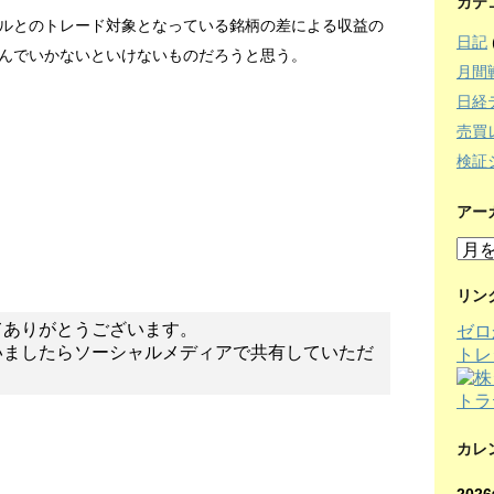
カテ
ルとのトレード対象となっている銘柄の差による収益の
日記
んでいかないといけないものだろうと思う。
月間
日経
売買
検証
アー
ア
ー
カ
リン
イ
てありがとうございます。
ゼロ
ブ
いましたらソーシャルメディアで共有していただ
トレ
カレ