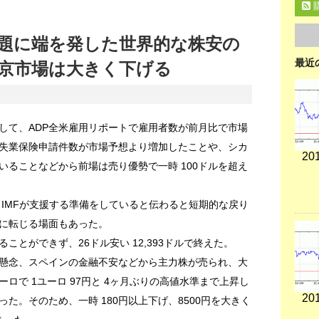
題に端を発した世界的な株安の
最近
京市場は大きく下げる
して、ADP全米雇用リポートで雇用者数が前月比で市場
失業保険申請件数が市場予想より増加したことや、シカ
201
いることなどから前場は売り優勢で一時 100ドルを超え
 IMFが支援する準備をしていると伝わると短期的な戻り
に転じる場面もあった。
ことができず、26ドル安い 12,393ドルで終えた。
懸念、スペインの金融不安などから主力株が売られ、大
ロで 1ユーロ 97円と 4ヶ月ぶりの高値水準まで上昇し
201
た。そのため、一時 180円以上下げ、8500円を大きく