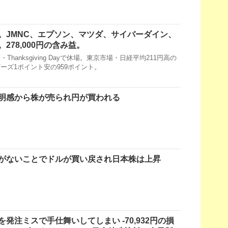
。JMNC、エプソン、マツダ、サイバーダイン、
278,000円の含み益。
hanksgiving Dayで休場。東京市場・日経平均211円高の
マザーズ1ポイント安の959ポイント。
明感から株が売られ円が買われる
がないことでドルが買い戻され日本株は上昇
発注ミスで手仕舞いしてしまい -70,932円の損