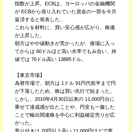
指数が上昇。ECBは、ヨーロッパの金融機関
が ECBから借り入れていた資金の一部を今月
返済すると発表した。
これらを材料に、買い安心感が広がり、株価
が上昇した。
朝方はやや値動きが荒かったが、後場に入っ
てからは 60ドルほど高い水準でもみ合い、終
値では 70ドル高い 13895ドル。
【東京市場】
為替市場で、朝方は 1ドル 91円代前半まで円
が下落したため、株は買い先行で始まった。
しかし、2010年4月30日以来の 11,000円台に
乗せて達成感が出たことや、円安も一服した
ことで輸出関連株を中心に利益確定売りが広
がった。
寄り付きは 70円以上高い 11,000円ほどで寄