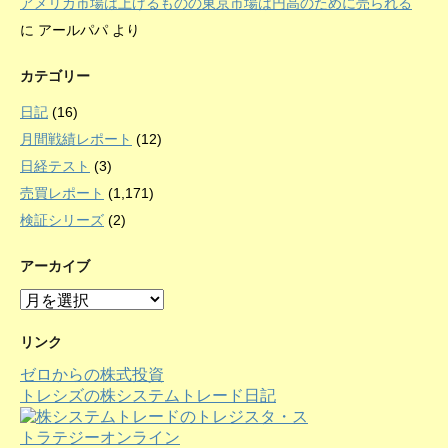
アメリカ市場は上げるものの東京市場は円高のために売られる
に
アールパパ
より
カテゴリー
日記
(16)
月間戦績レポート
(12)
日経テスト
(3)
売買レポート
(1,171)
検証シリーズ
(2)
アーカイブ
ア
ー
カ
リンク
イ
ゼロからの株式投資
ブ
トレシズの株システムトレード日記