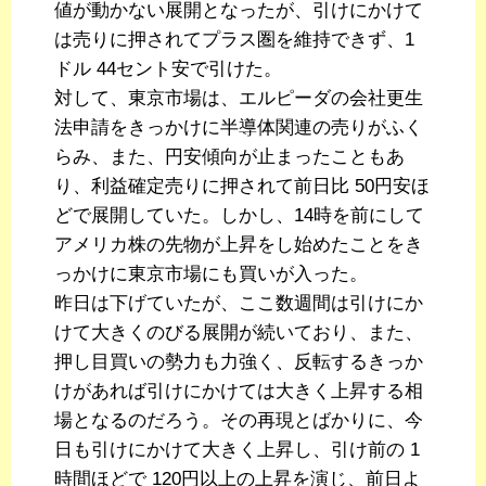
値が動かない展開となったが、引けにかけて
は売りに押されてプラス圏を維持できず、1
ドル 44セント安で引けた。
対して、東京市場は、エルピーダの会社更生
法申請をきっかけに半導体関連の売りがふく
らみ、また、円安傾向が止まったこともあ
り、利益確定売りに押されて前日比 50円安ほ
どで展開していた。しかし、14時を前にして
アメリカ株の先物が上昇をし始めたことをき
っかけに東京市場にも買いが入った。
昨日は下げていたが、ここ数週間は引けにか
けて大きくのびる展開が続いており、また、
押し目買いの勢力も力強く、反転するきっか
けがあれば引けにかけては大きく上昇する相
場となるのだろう。その再現とばかりに、今
日も引けにかけて大きく上昇し、引け前の 1
時間ほどで 120円以上の上昇を演じ、前日よ