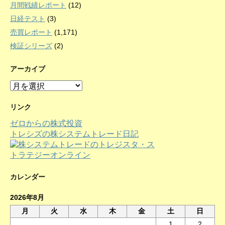
月間戦績レポート
(12)
日経テスト
(3)
売買レポート
(1,171)
検証シリーズ
(2)
アーカイブ
ア
ー
カ
リンク
イ
ゼロからの株式投資
ブ
トレシズの株システムトレード日記
カレンダー
2026年8月
月
火
水
木
金
土
日
1
2