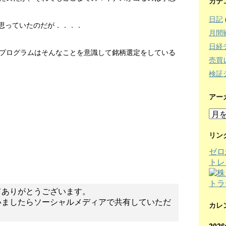
カテ
日記
と思っていたのだが．．．．
月間
日経
プログラムはそんなことを意識して銘柄選定をしている
売買
検証
アー
ア
ー
カ
リン
イ
ゼロ
ブ
トレ
てありがとうございます。
いましたらソーシャルメディアで共有していただ
カレ