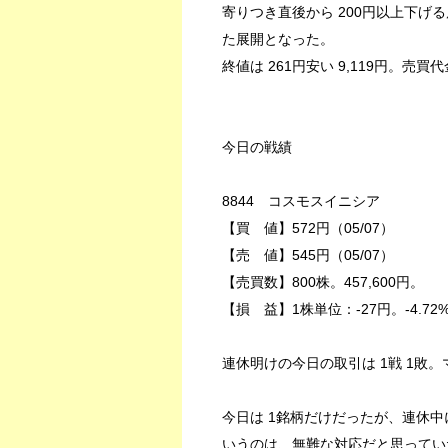
寄りつき直後から 200円以上下
た展開となった。
終値は 261円安い 9,119円。売買
今日の戦績
8844 コスモスイニシア
【買 値】572円（05/07）
【売 値】545円（05/07）
【売買数】800株。457,600円。
【損 益】1株単位：-27円。-4.72
連休明けの今日の取引は 1戦 1敗。マ
今日は 1銘柄だけだったが、連休中
いうのは、無難な対応だと思ってい