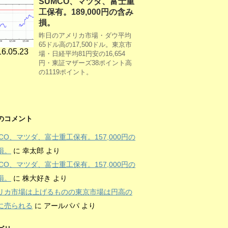
SUMCO、マツダ、富士重
工保有。189,000円の含み
損。
昨日のアメリカ市場・ダウ平均
65ドル高の17,500ドル。東京市
6.05.23
場・日経平均81円安の16,654
円・東証マザーズ38ポイント高
の1119ポイント。
のコメント
MCO、マツダ、富士重工保有。157,000円の
損。
に
幸太郎
より
MCO、マツダ、富士重工保有。157,000円の
損。
に
株大好き
より
リカ市場は上げるものの東京市場は円高の
に売られる
に
アールパパ
より