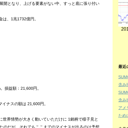
げる展開となり、上げる要素がない中、すっと底に張り付い
代金は、1兆1732億円。
201
最近
SU
含み
%。損益額：21,600円。
SU
含み
イナスの額は 21,600円。
アメ
ため
に世界情勢が大きく動いていただけに 1銘柄で様子見と
たのだが、それでもここまでのマイナスが出るのは予想