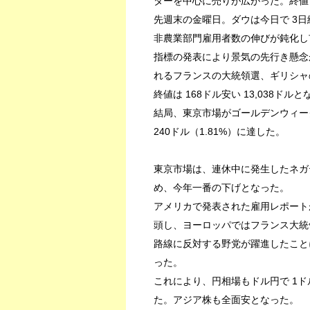
ターを中心に売りが広がった。終値では
先週末の金曜日。ダウは今日で 3日
非農業部門雇用者数の伸びが鈍化し
指標の発表により景気の先行き懸念
れるフランスの大統領選、ギリシャ
終値は 168ドル安い 13,038ドル
結局、東京市場がゴールデンウィー
240ドル（1.81%）に達した。
東京市場は、連休中に発生したネガ
め、今年一番の下げとなった。
アメリカで発表された雇用レポート
頭し、ヨーロッパではフランス大統
路線に反対する野党が躍進したこと
った。
これにより、円相場もドル円で 1ドル
た。アジア株も全面安となった。