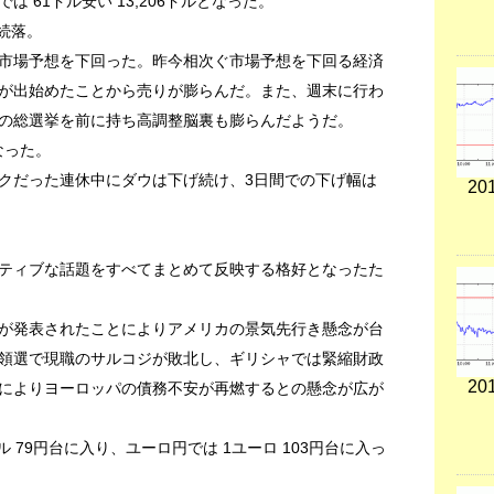
 61ドル安い 13,206ドルとなった。
続落。
市場予想を下回った。昨今相次ぐ市場予想を下回る経済
が出始めたことから売りが膨らんだ。また、週末に行わ
の総選挙を前に持ち高調整脳裏も膨らんだようだ。
となった。
クだった連休中にダウは下げ続け、3日間での下げ幅は
201
ティブな話題をすべてまとめて反映する格好となったた
が発表されたことによりアメリカの景気先行き懸念が台
領選で現職のサルコジが敗北し、ギリシャでは緊縮財政
201
によりヨーロッパの債務不安が再燃するとの懸念が広が
 79円台に入り、ユーロ円では 1ユーロ 103円台に入っ