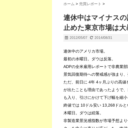
ホーム
>
売買レポート
>
連休中はマイナスの
止めた東京市場は大
2012/05/07
2014/08/31
連休中のアメリカ市場。
最初の水曜日。ダウは反落。
ADPの全米雇用レポートで非農業
景気回復期待への警戒感が強まり、
ただ、前日に 4年 4ヶ月ぶりの高
が出たことも理由であったようで、
も入り、引けにかけて下げ幅を縮小
終値では 10ドル安い 13,268ドル
木曜日。ダウは続落。
非製造業景況感指数が市場予想より