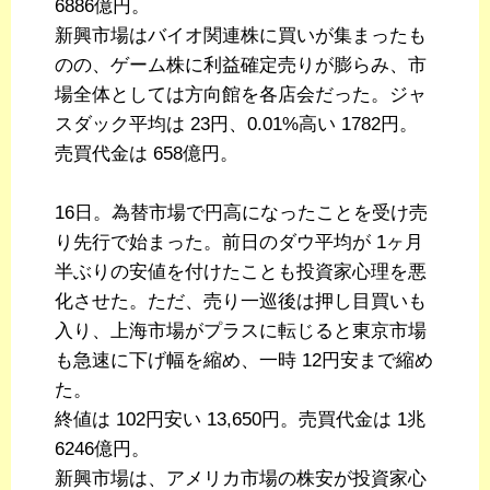
6886億円。
新興市場はバイオ関連株に買いが集まったも
のの、ゲーム株に利益確定売りが膨らみ、市
場全体としては方向館を各店会だった。ジャ
スダック平均は 23円、0.01%高い 1782円。
売買代金は 658億円。
16日。為替市場で円高になったことを受け売
り先行で始まった。前日のダウ平均が 1ヶ月
半ぶりの安値を付けたことも投資家心理を悪
化させた。ただ、売り一巡後は押し目買いも
入り、上海市場がプラスに転じると東京市場
も急速に下げ幅を縮め、一時 12円安まで縮め
た。
終値は 102円安い 13,650円。売買代金は 1兆
6246億円。
新興市場は、アメリカ市場の株安が投資家心