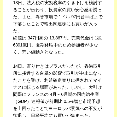
13日。法人税の実効税率の引き下げを検討す
ることが伝わり、投資家の買い安心感を誘っ
た。また、為替市場で 1ドル 97円台半ばまで
下落したことで輸出関連株にも買いが入っ
た。
終値は 347円高の 13,867円。売買代金は 1兆
6391億円。夏期休暇中のため参加者が少な
く、荒い値動きとなった。
14日。寄り付きはプラスだったが、香港取引
所に接近する台風の影響で取引が中止になっ
たことを受け、利益確定売りに押されてマイ
ナスに転じる場面があった。しかし、大引け
間際にフランスの 4月～6月期の国内総生産
（GDP）速報値が前期比 0.5%増と市場予想
を上回ったことでヨーロッパ景気への不安が
後退し、日経平均にも買いが集まった。