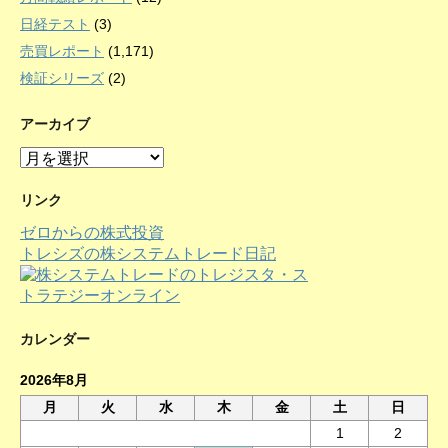
日経テスト
(3)
売買レポート
(1,171)
検証シリーズ
(2)
アーカイブ
ア
ー
カ
リンク
イ
ゼロからの株式投資
ブ
トレシズの株システムトレード日記
カレンダー
2026年8月
月
火
水
木
金
土
日
1
2