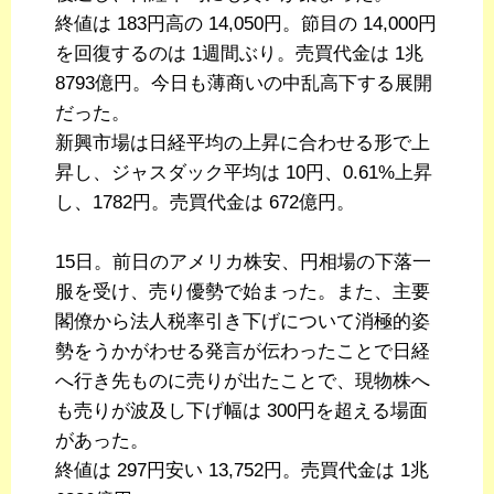
終値は 183円高の 14,050円。節目の 14,000円
を回復するのは 1週間ぶり。売買代金は 1兆
8793億円。今日も薄商いの中乱高下する展開
だった。
新興市場は日経平均の上昇に合わせる形で上
昇し、ジャスダック平均は 10円、0.61%上昇
し、1782円。売買代金は 672億円。
15日。前日のアメリカ株安、円相場の下落一
服を受け、売り優勢で始まった。また、主要
閣僚から法人税率引き下げについて消極的姿
勢をうかがわせる発言が伝わったことで日経
へ行き先ものに売りが出たことで、現物株へ
も売りが波及し下げ幅は 300円を超える場面
があった。
終値は 297円安い 13,752円。売買代金は 1兆