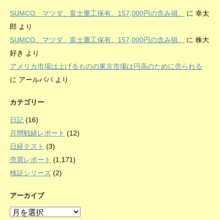
SUMCO、マツダ、富士重工保有。157,000円の含み損。
に
幸太
郎
より
SUMCO、マツダ、富士重工保有。157,000円の含み損。
に
株大
好き
より
アメリカ市場は上げるものの東京市場は円高のために売られる
に
アールパパ
より
カテゴリー
日記
(16)
月間戦績レポート
(12)
日経テスト
(3)
売買レポート
(1,171)
検証シリーズ
(2)
アーカイブ
ア