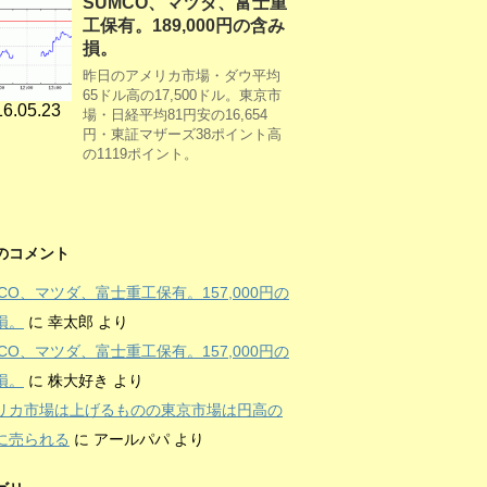
SUMCO、マツダ、富士重
工保有。189,000円の含み
損。
昨日のアメリカ市場・ダウ平均
65ドル高の17,500ドル。東京市
6.05.23
場・日経平均81円安の16,654
円・東証マザーズ38ポイント高
の1119ポイント。
のコメント
MCO、マツダ、富士重工保有。157,000円の
損。
に
幸太郎
より
MCO、マツダ、富士重工保有。157,000円の
損。
に
株大好き
より
リカ市場は上げるものの東京市場は円高の
に売られる
に
アールパパ
より