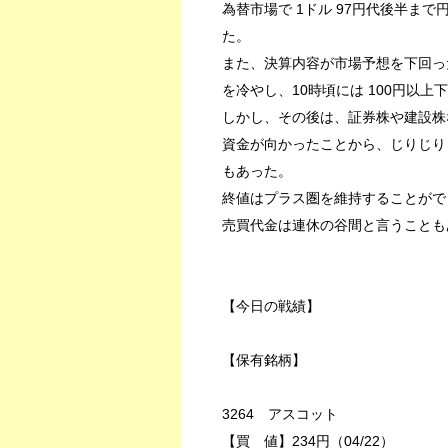
為替市場で 1ドル 97円代後半ま
た。
また、決算内容が市場予想を下回っ
を冷やし、10時頃には 100円以
しかし、その後は、証券株や建設株
資金が向かったことから、じりじり
もあった。
終値はプラス圏を維持することができな
売買代金は連休の谷間と言うこともあ
【今日の戦績】
【保有銘柄】
3264 アスコット
【買 値】234円（04/22）