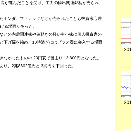
で円高が進んだことを受け、主力の輸出関連銘柄が売られ
たホンダ、ファナックなどが売られたことも投資家心理
上下げる場面があった。
などの内需関連株や値動きの軽い中小株に個人投資家の
と下げ幅を縮め、13時過ぎにはプラス圏に突入する場面
201
かったものの 23円安で留まり 13,860円となった。
り、2兆8362億円と 3兆円を下回った。
201