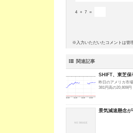
4
+
7
=
※入力いただいたコメントは管
関連記事
SHIFT、東芝保
昨日のアメリカ市場・
381円高の20,8
景気減速懸念が