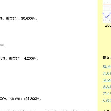
）
%。損益額：-30,600円。
201
有中）
最近
48%。損益額：-4,200円。
SU
含み
SU
）
含み
アメ
50%。損益額：+95,200円。
ため