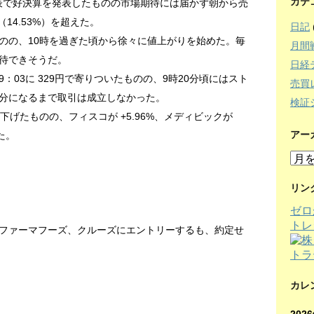
カテ
発表で好決算を発表したものの市場期待には届かず朝から売
14.53%）を超えた。
日記
のの、10時を過ぎた頃から徐々に値上がりを始めた。毎
月間
待できそうだ。
日経
：03に 329円で寄りついたものの、9時20分頃にはスト
売買
分になるまで取引は成立しなかった。
検証
%下げたものの、フィスコが +5.96%、メディビックが
アー
た。
ア
ー
カ
リン
イ
ゼロ
ブ
トレ
ファーマフーズ、クルーズにエントリーするも、約定せ
カレ