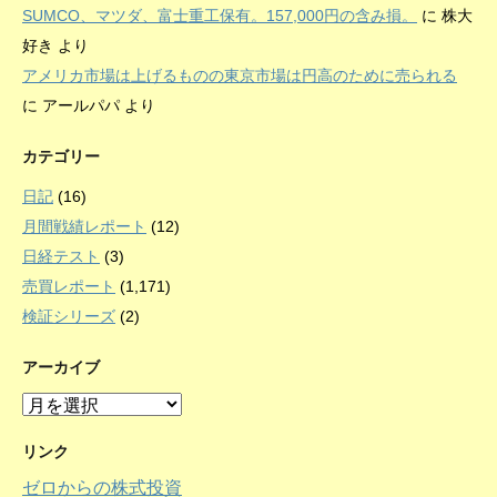
SUMCO、マツダ、富士重工保有。157,000円の含み損。
に
株大
好き
より
アメリカ市場は上げるものの東京市場は円高のために売られる
に
アールパパ
より
カテゴリー
日記
(16)
月間戦績レポート
(12)
日経テスト
(3)
売買レポート
(1,171)
検証シリーズ
(2)
アーカイブ
ア
ー
カ
リンク
イ
ゼロからの株式投資
ブ