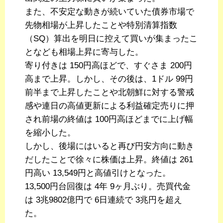
また、不安定な動きが続いていた債券市場で
先物相場が上昇したことや特別清算指数
（SQ）算出を明日に控えて買いが集まったこ
となども相場上昇に寄与した。
寄り付きは 150円高ほどで、すぐさま 200円
高まで上昇。しかし、その後は、1ドル 99円
前半まで上昇したことや北朝鮮に対する警戒
感や連日の高値更新による利益確定売りに押
され前場の終値は 100円高ほどまでに上げ幅
を縮小した。
しかし、後場にはいると再び円安方向に動き
だしたことで徐々に株価は上昇。終値は 261
円高い 13,549円と高値引けとなった。
13,500円台回復は 4年 9ヶ月ぶり。売買代金
は 3兆9802億円で 6日連続で 3兆円を超え
た。