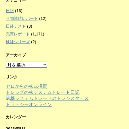
カテゴリー
日記
(16)
月間戦績レポート
(12)
日経テスト
(3)
売買レポート
(1,171)
検証シリーズ
(2)
アーカイブ
ア
ー
カ
リンク
イ
ゼロからの株式投資
ブ
トレシズの株システムトレード日記
カレンダー
2026年8月