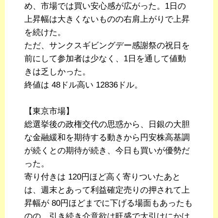
め、市場では買い安心感が広がった。1日の
上昇幅は大きくないものの右肩上がりで上昇
を続けた。
ただ、サンクスギビングデー感謝祭の祝日を
前にして参加者は少なく、1日を通して値動
きは乏しかった。
終値は 48ドル高い 12836ドル。
【東京市場】
総選挙後の政権交代の思惑から、日銀の大胆
な金融緩和を期待する動きから円安株高基調
が続くとの期待が続き、今日も買いが優勢だ
った。
寄り付きは 120円ほど高く寄りついたあと
は、週末とあって利益確定売りの押されて上
昇幅が 80円ほどまでに下げる場面もあったも
のの、引き続き介意欲は旺盛で大引けにかけ