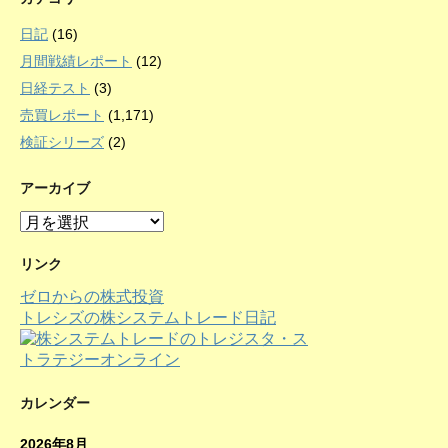
日記
(16)
月間戦績レポート
(12)
日経テスト
(3)
売買レポート
(1,171)
検証シリーズ
(2)
アーカイブ
ア
ー
カ
リンク
イ
ゼロからの株式投資
ブ
トレシズの株システムトレード日記
カレンダー
2026年8月