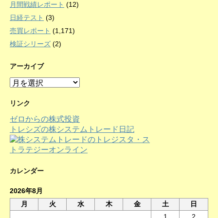
月間戦績レポート
(12)
日経テスト
(3)
売買レポート
(1,171)
検証シリーズ
(2)
アーカイブ
ア
ー
カ
リンク
イ
ゼロからの株式投資
ブ
トレシズの株システムトレード日記
カレンダー
2026年8月
月
火
水
木
金
土
日
1
2