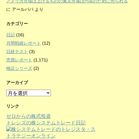
アメリカ市場は上げるものの東京市場は円高のために売られる
に
アールパパ
より
カテゴリー
日記
(16)
月間戦績レポート
(12)
日経テスト
(3)
売買レポート
(1,171)
検証シリーズ
(2)
アーカイブ
ア
ー
カ
リンク
イ
ゼロからの株式投資
ブ
トレシズの株システムトレード日記