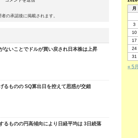
202
月
理者の承認後に掲載されます。
3
10
17
24
がないことでドルが買い戻され日本株は上昇
31
« 5
げるものの SQ算出日を控えて思惑が交錯
するものの円高傾向により日経平均は 3日続落