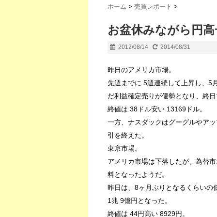
ホーム
>
売買レポート
>
お盆休みながら円高
2012/08/14
2014/08/31
昨日のアメリカ市場。
先週までに 5週連続して上昇し、
だ利益確定売りが優勢となり、終日
終値は 38ドル安い 13169ドル。
一方、ナスダックはグーグルやアップ
引を終えた。
東京市場。
アメリカ市場は下落したが、為替市
料となったようだ。
昨日は、8ヶ月ぶりとなるくらいの
1兆 9億円となった。
終値は 44円高い 8929円。