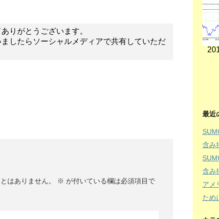
てありがとうございます。
いましたらソーシャルメディアで共有していただ
201
最近
SU
含み
SU
含み
ことはありません。
※
が付いている欄は必須項目で
アメ
ため