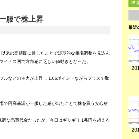
一服で株上昇
最近
5月以来の高値圏に達したことで短期的な相場調整を見込ん
マイナス圏で方向感に乏しい値動きとなった。
201
ルなどの主力が上昇し 1.66ポイントながらプラスで取
場で円高基調が一服した感が出たことで株を買う安心材
低調な売買代金だったが、今日はギリギリ 1兆円を超える
201