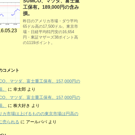
SUMCO、マツダ、富士重
工保有。189,000円の含み
損。
昨日のアメリカ市場・ダウ平均
65ドル高の17,500ドル。東京市
6.05.23
場・日経平均81円安の16,654
円・東証マザーズ38ポイント高
の1119ポイント。
のコメント
MCO、マツダ、富士重工保有。157,000円の
損。
に
幸太郎
より
MCO、マツダ、富士重工保有。157,000円の
損。
に
株大好き
より
リカ市場は上げるものの東京市場は円高の
に売られる
に
アールパパ
より