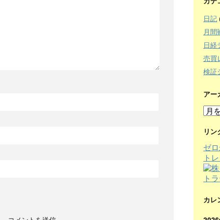
カテ
日記
月間
日経
売買
検証
アー
ア
ー
カ
リン
イ
ゼロ
ブ
トレ
カレ