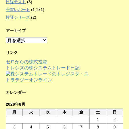
日経テスト
(3)
売買レポート
(1,171)
検証シリーズ
(2)
アーカイブ
ア
ー
カ
リンク
イ
ゼロからの株式投資
ブ
トレシズの株システムトレード日記
カレンダー
2026年8月
月
火
水
木
金
土
日
1
2
3
4
5
6
7
8
9