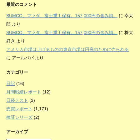
最近のコメント
SUMCO、マツダ、富士重工保有。157,000円の含み損。
に
幸太
郎
より
SUMCO、マツダ、富士重工保有。157,000円の含み損。
に
株大
好き
より
アメリカ市場は上げるものの東京市場は円高のために売られる
に
アールパパ
より
カテゴリー
日記
(16)
月間戦績レポート
(12)
日経テスト
(3)
売買レポート
(1,171)
検証シリーズ
(2)
アーカイブ