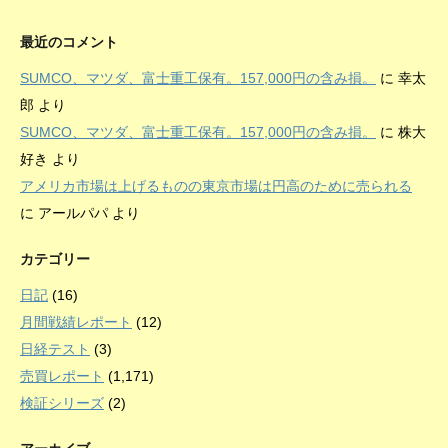
最近のコメント
SUMCO、マツダ、富士重工保有。157,000円の含み損。
に
幸太
郎
より
SUMCO、マツダ、富士重工保有。157,000円の含み損。
に
株大
好き
より
アメリカ市場は上げるものの東京市場は円高のために売られる
に
アールパパ
より
カテゴリー
日記
(16)
月間戦績レポート
(12)
日経テスト
(3)
売買レポート
(1,171)
検証シリーズ
(2)