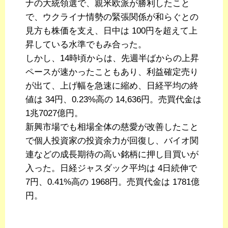
ナの大統領選で、親米欧派が勝利したこと
で、ウクライナ情勢の緊張関係が和らぐとの
見方も株価を支え、日中は 100円を超えて上
昇している水準でもみ合った。
しかし、14時頃からは、先週半ばからの上昇
ペースが速かったこともあり、利益確定売り
が出て、上げ幅を急速に縮め、日経平均の終
値は 34円、0.23%高の 14,636円。売買代金は
1兆7027億円。
新興市場でも相場全体の慈愛が改善したこと
で個人投資家の投資余力が回復し、バイオ関
連などの成長期待の高い銘柄に押し目買いが
入った。日経ジャスダック平均は 4日続伸で
7円、0.41%高の 1968円。売買代金は 1781億
円。