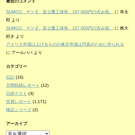
最近のコメント
SUMCO、マツダ、富士重工保有。157,000円の含み損。
に
幸太
郎
より
SUMCO、マツダ、富士重工保有。157,000円の含み損。
に
株大
好き
より
アメリカ市場は上げるものの東京市場は円高のために売られる
に
アールパパ
より
カテゴリー
日記
(16)
月間戦績レポート
(12)
日経テスト
(3)
売買レポート
(1,171)
検証シリーズ
(2)
アーカイブ
ア