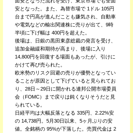
面安となった流れを受け、東京市場でも全面
安となった。また、為替市場で 1ドル 105円
台まで円高が進んだことも嫌気され、自動車
や電気などの輸出関連株に売りが出て、9時
半頃に下げ幅は 400円を超えた。
後場は、日銀の黒田東彦総裁の発言を受け、
追加金融緩和期待が高まり、後場に入り
14,800円を回復する場面もあったが、引けに
かけて再び売られた。
欧米勢のリスク回避の売りが優勢となってい
ることが原因として下げていると見られてお
り、28日～29日に開かれる連邦公開市場委員
会（FOMC）まで戻りは鈍くなりそうだと見
られている。
日経平均は大幅反落となる 335円、2.22%安
の 14,738円。5月30日以来、5ヶ月ぶりの安
値。全銘柄の 95%が下落した。売買代金は 2