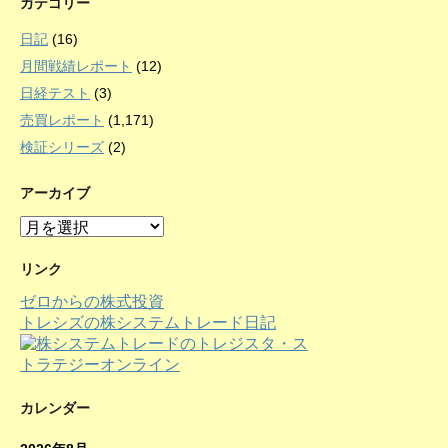
カテゴリー
日記
(16)
月間戦績レポート
(12)
日経テスト
(3)
売買レポート
(1,171)
検証シリーズ
(2)
アーカイブ
ア
ー
カ
リンク
イ
ゼロからの株式投資
ブ
トレシズの株システムトレード日記
カレンダー