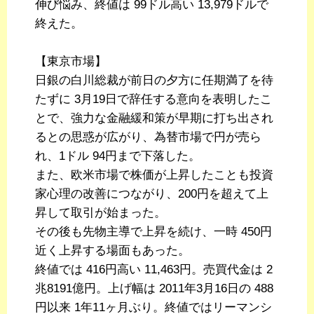
伸び悩み、終値は 99ドル高い 13,979ドルで
終えた。
【東京市場】
日銀の白川総裁が前日の夕方に任期満了を待
たずに 3月19日で辞任する意向を表明したこ
とで、強力な金融緩和策が早期に打ち出され
るとの思惑が広がり、為替市場で円が売ら
れ、1ドル 94円まで下落した。
また、欧米市場で株価が上昇したことも投資
家心理の改善につながり、200円を超えて上
昇して取引が始まった。
その後も先物主導で上昇を続け、一時 450円
近く上昇する場面もあった。
終値では 416円高い 11,463円。売買代金は 2
兆8191億円。上げ幅は 2011年3月16日の 488
円以来 1年11ヶ月ぶり。終値ではリーマンシ