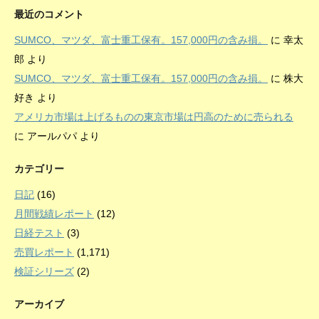
最近のコメント
SUMCO、マツダ、富士重工保有。157,000円の含み損。
に
幸太
郎
より
SUMCO、マツダ、富士重工保有。157,000円の含み損。
に
株大
好き
より
アメリカ市場は上げるものの東京市場は円高のために売られる
に
アールパパ
より
カテゴリー
日記
(16)
月間戦績レポート
(12)
日経テスト
(3)
売買レポート
(1,171)
検証シリーズ
(2)
アーカイブ