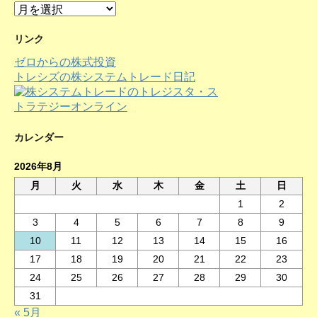
ア
ー
カ
リンク
イ
ゼロからの株式投資
ブ
トレシズの株システムトレード日記
カレンダー
2026年8月
月
火
水
木
金
土
日
1
2
3
4
5
6
7
8
9
10
11
12
13
14
15
16
17
18
19
20
21
22
23
24
25
26
27
28
29
30
31
« 5月