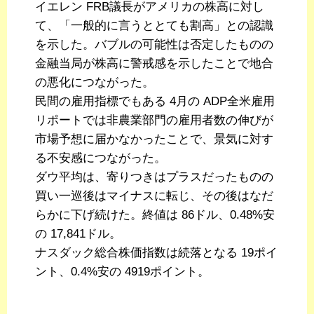
イエレン FRB議長がアメリカの株高に対し
て、「一般的に言うととても割高」との認識
を示した。バブルの可能性は否定したものの
金融当局が株高に警戒感を示したことで地合
の悪化につながった。
民間の雇用指標でもある 4月の ADP全米雇用
リポートでは非農業部門の雇用者数の伸びが
市場予想に届かなかったことで、景気に対す
る不安感につながった。
ダウ平均は、寄りつきはプラスだったものの
買い一巡後はマイナスに転じ、その後はなだ
らかに下げ続けた。終値は 86ドル、0.48%安
の 17,841ドル。
ナスダック総合株価指数は続落となる 19ポイ
ント、0.4%安の 4919ポイント。