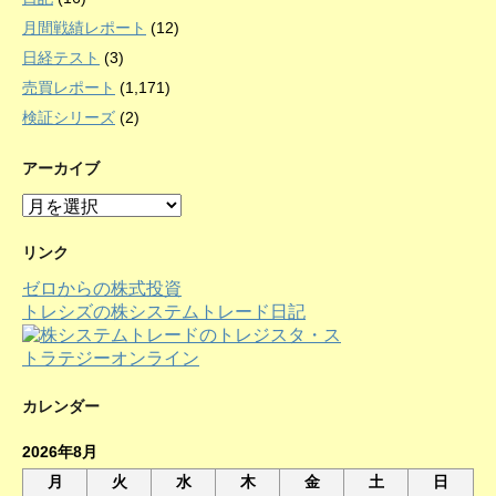
月間戦績レポート
(12)
日経テスト
(3)
売買レポート
(1,171)
検証シリーズ
(2)
アーカイブ
ア
ー
カ
リンク
イ
ゼロからの株式投資
ブ
トレシズの株システムトレード日記
カレンダー
2026年8月
月
火
水
木
金
土
日