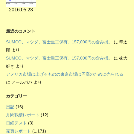
2016.05.23
最近のコメント
SUMCO、マツダ、富士重工保有。157,000円の含み損。
に
幸太
郎
より
SUMCO、マツダ、富士重工保有。157,000円の含み損。
に
株大
好き
より
アメリカ市場は上げるものの東京市場は円高のために売られる
に
アールパパ
より
カテゴリー
日記
(16)
月間戦績レポート
(12)
日経テスト
(3)
売買レポート
(1,171)