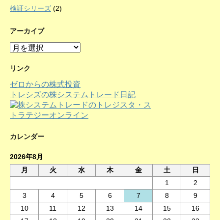
検証シリーズ
(2)
アーカイブ
ア
ー
カ
リンク
イ
ゼロからの株式投資
ブ
トレシズの株システムトレード日記
カレンダー
2026年8月
月
火
水
木
金
土
日
1
2
3
4
5
6
7
8
9
10
11
12
13
14
15
16