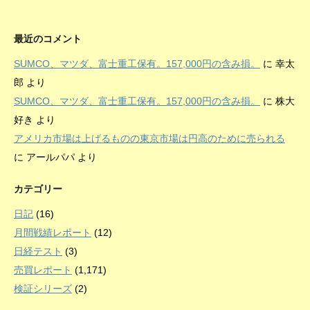
最近のコメント
SUMCO、マツダ、富士重工保有。157,000円の含み損。
に
幸太
郎
より
SUMCO、マツダ、富士重工保有。157,000円の含み損。
に
株大
好き
より
アメリカ市場は上げるものの東京市場は円高のために売られる
に
アールパパ
より
カテゴリー
日記
(16)
月間戦績レポート
(12)
日経テスト
(3)
売買レポート
(1,171)
検証シリーズ
(2)