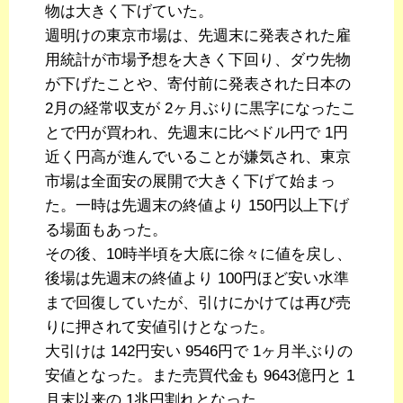
物は大きく下げていた。
週明けの東京市場は、先週末に発表された雇
用統計が市場予想を大きく下回り、ダウ先物
が下げたことや、寄付前に発表された日本の
2月の経常収支が 2ヶ月ぶりに黒字になったこ
とで円が買われ、先週末に比べドル円で 1円
近く円高が進んでいることが嫌気され、東京
市場は全面安の展開で大きく下げて始まっ
た。一時は先週末の終値より 150円以上下げ
る場面もあった。
その後、10時半頃を大底に徐々に値を戻し、
後場は先週末の終値より 100円ほど安い水準
まで回復していたが、引けにかけては再び売
りに押されて安値引けとなった。
大引けは 142円安い 9546円で 1ヶ月半ぶりの
安値となった。また売買代金も 9643億円と 1
月末以来の 1兆円割れとなった。