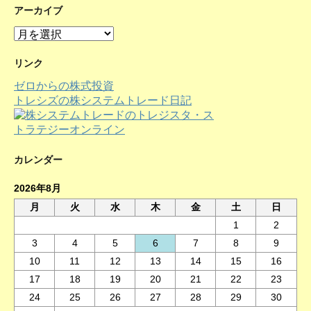
アーカイブ
ア
ー
カ
リンク
イ
ゼロからの株式投資
ブ
トレシズの株システムトレード日記
カレンダー
2026年8月
月
火
水
木
金
土
日
1
2
3
4
5
6
7
8
9
10
11
12
13
14
15
16
17
18
19
20
21
22
23
24
25
26
27
28
29
30